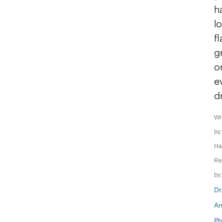
ha
l
fl
g
o
e
dr
Wr
by:
Ha
Re
by:
Dr
An
Ph