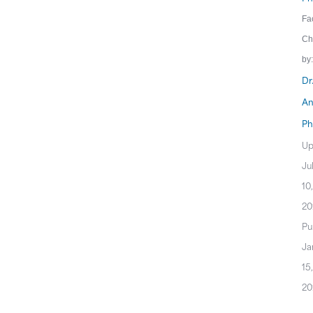
Fa
Ch
by:
Dr
An
Ph
Up
Ju
10,
20
Pu
Ja
15,
20