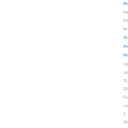
Ph
Fa
Ch
by:
Dr
An
Ph
Up
Ju
10,
20
Pu
Ju
2,
20