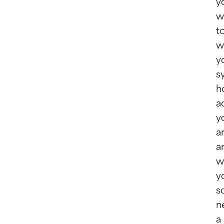
y
w
t
w
y
s
h
a
y
ar
a
w
y
s
n
a