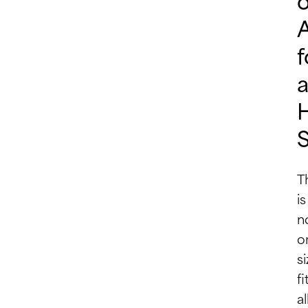
f
H
T
is
n
o
si
fi
al