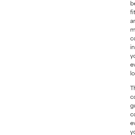
b
fit
a
m
c
in
y
e
l
T
c
g
c
e
y